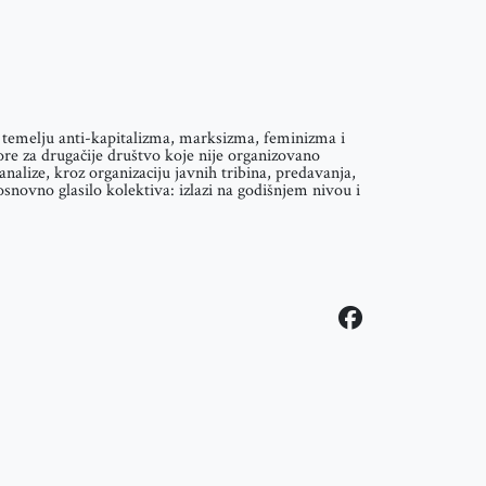
na temelju anti-kapitalizma, marksizma, feminizma i
ore za drugačije društvo koje nije organizovano
nalize, kroz organizaciju javnih tribina, predavanja,
ovno glasilo kolektiva: izlazi na godišnjem nivou i