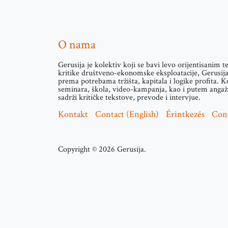
O nama
Gerusija je kolektiv koji se bavi levo orijentisanim 
kritike društveno-ekonomske eksploatacije, Gerusija 
prema potrebama tržišta, kapitala i logike profita. K
seminara, škola, video-kampanja, kao i putem angažm
sadrži kritičke tekstove, prevode i intervjue.
Kontakt
Contact (English)
Érintkezés
Con
Copyright © 2026 Gerusija.