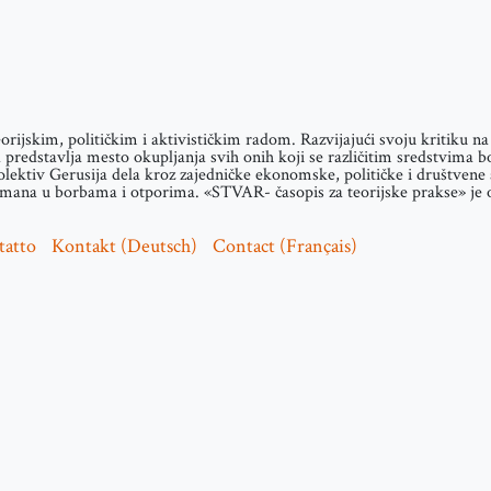
teorijskim, političkim i aktivističkim radom. Razvijajući svoju kritiku 
predstavlja mesto okupljanja svih onih koji se različitim sredstvima b
olektiv Gerusija dela kroz zajedničke ekonomske, političke i društvene a
ana u borbama i otporima. «STVAR- časopis za teorijske prakse» je osn
tatto
Kontakt (Deutsch)
Contact (Français)