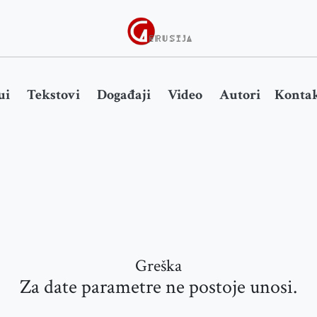
ui
Tekstovi
Događaji
Video
Autori
Kontak
Greška
Za date parametre ne postoje unosi.