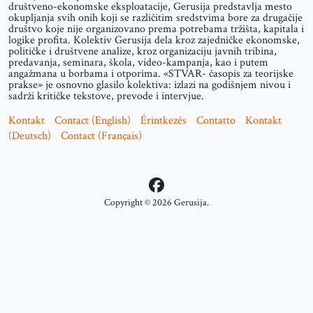
društveno-ekonomske eksploatacije, Gerusija predstavlja mesto
okupljanja svih onih koji se različitim sredstvima bore za drugačije
društvo koje nije organizovano prema potrebama tržišta, kapitala i
logike profita. Kolektiv Gerusija dela kroz zajedničke ekonomske,
političke i društvene analize, kroz organizaciju javnih tribina,
predavanja, seminara, škola, video-kampanja, kao i putem
angažmana u borbama i otporima. «STVAR- časopis za teorijske
prakse» je osnovno glasilo kolektiva: izlazi na godišnjem nivou i
sadrži kritičke tekstove, prevode i intervjue.
Kontakt
Contact (English)
Érintkezés
Contatto
Kontakt
(Deutsch)
Contact (Français)
Copyright © 2026 Gerusija.