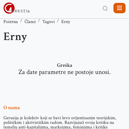
Početna
Članci
Tagovi
Erny
Erny
Greška
Za date parametre ne postoje unosi.
O nama
Gerusija je kolektiv koji se bavi levo orijentisanim teorijskim,
političkim i aktivističkim radom. Razvijajući svoju kritiku na
temelju anti-kapitalizma, marksizma, feminizma i kritike