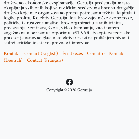
društveno-ekonomske eksploatacije, Gerusija predstavlja mesto
okupljanja svih onih koji se različitim sredstvima bore za drugačije
društvo koje nije organizovano prema potrebama tržišta, kapitala i
logike profita. Kolektiv Gerusija dela kroz zajedničke ekonomske,
političke i društvene analize, kroz organizaciju javnih tribina,
predavanja, seminara, škola, video-kampanja, kao i putem
angažmana u borbama i otporima. «STVAR- časopis za teorijske
prakse» je osnovno glasilo kolektiva: izlazi na godišnjem nivou i
sadrži kritičke tekstove, prevode i intervjue.
Kontakt
Contact (English)
Érintkezés
Contatto
Kontakt
(Deutsch)
Contact (Français)
Copyright © 2026 Gerusija.