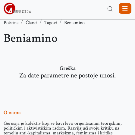
Početna
Članci
Tagovi
Beniamino
Beniamino
Greška
Za date parametre ne postoje unosi.
O nama
Gerusija je kolektiv koji se bavi levo orijentisanim teorijskim,
političkim i aktivističkim radom. Razvijajući svoju kritiku na
temelju anti-kapitalizma, marksizma, feminizma i kritike