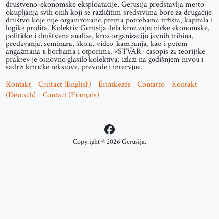
društveno-ekonomske eksploatacije, Gerusija predstavlja mesto
okupljanja svih onih koji se različitim sredstvima bore za drugačije
društvo koje nije organizovano prema potrebama tržišta, kapitala i
logike profita. Kolektiv Gerusija dela kroz zajedničke ekonomske,
političke i društvene analize, kroz organizaciju javnih tribina,
predavanja, seminara, škola, video-kampanja, kao i putem
angažmana u borbama i otporima. «STVAR- časopis za teorijske
prakse» je osnovno glasilo kolektiva: izlazi na godišnjem nivou i
sadrži kritičke tekstove, prevode i intervjue.
Kontakt
Contact (English)
Érintkezés
Contatto
Kontakt
(Deutsch)
Contact (Français)
Copyright © 2026 Gerusija.