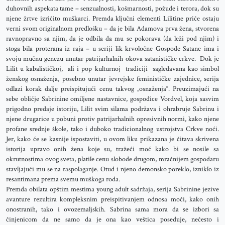
duhovnih aspekata tame – senzualnosti, košmarnosti, požude i terora, dok su
njene žrtve izričito muškarci. Premda ključni elementi Lilitine priče ostaju
verni svom originalnom predlošku – da je bila Adamova prva žena, stvorena
ravnopravno sa njim, da je odbila da mu se pokorava (da leži pod njim) i
stoga bila proterana iz raja – u seriji lik krvoločne Gospođe Satane ima i
svoju mučnu genezu unutar patrijarhalnih okova satanističke crkve. Dok je
Lilit u kabalističkoj, ali i pop kulturnoj tradiciji sagledavana kao simbol
ženskog osnaženja, posebno unutar jevrejske feminističke zajednice, serija
odlazi korak dalje preispitujući cenu takvog „osnaženja“. Preuzimajući na
sebe obličje Sabrinine omiljene nastavnice, gospođice Vordvel, koja sasvim
prigodno predaje istoriju, Lilit svim silama podržava i ohrabruje Sabrinu i
njene drugarice u pobuni protiv patrijarhalnih opresivnih normi, kako njene
profane srednje škole, tako i duboko tradicionalnog ustrojstva Crkve noći.
Jer, kako će se kasnije ispostaviti, u ovom liku prikazana je čitava skrivena
istorija upravo onih žena koje su, tražeći moć kako bi se nosile sa
okrutnostima ovog sveta, platile cenu slobode drugom, mračnijem gospodaru
stavljajući mu se na raspolaganje. Otud i njeno demonsko poreklo, izniklo iz
resantimana prema svemu muškoga roda.
Premda obilata opštim mestima young adult sadržaja, serija Sabrinine jezive
avanture rezultira kompleksnim preispitivanjem odnosa moći, kako onih
onostranih, tako i ovozemaljskih. Sabrina sama mora da se izbori sa
činjenicom da ne samo da je ona kao veštica poseduje, nečesto i