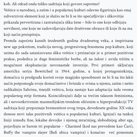
kob. Ali otkud onda toliko sadržaja koji govore suprotno?
Veštice u narodnoj, a zatim i u popularnoj kulturi odavno figuriraju kao onaj
subverzivni element koji je služio ne bi li se što upečatljivije i slikovitije
prikazala pervertirana i zastrašujuća slika žene – bilo to one koje odbijaju
servilnost, one koje ne zadovoljavaju date društvene obrasce ili koje ih na ma
koji način preispituju.
Premda započeta kasnih šezdesetih godina dvadesetog veka, a inspirisana
new age pokretom, tradicija novog, progresivnog fenomena pop kulture, koji
uzima do sada satanizovanu sliku veštice i preinačuje je u primer pozitivne
prakse, posledica je duge feminističke borbe, ali na žalost i uvida tržišta u
mogućnost eksploatacije novonastale inverzije. Prvi primeri uključuju
američku seriju Bewitched iz 1964. godine, u kojoj protagonistkinja,
domaćica iz predgrađa koristi svoje magijske sposobnosti ne bi li na što lakši
način potpomogla svoje domaćinstvo i brinula o svima u njemu, zatim i nešto
radikalniju Sabrinu, tinejdž vešticu, koja nastaje kao adaptacija tada veoma
popularnog strip formata. Koincidirajući dalje sa trećim talasom feminizma,
ali i novootkrivenim masmedijskim trendom oličenim u hiperprodukciji TV
sadržaja koji prepoznaje bremenitost ovog tropa, devedesete godine XX veka
donose novi talas pozitivnih veštica u popularnoj kulturi. Igrajući na tankoj
liniji između fine, lokalne devojke i njenog mračnijeg, slobodnijeg alter ega,
pojavljuju se barem tri popularne - Charmed (kod nas prevedene kao Čari),
Buffy the vampire slayer (Bafi ubica vampira) i konačno već pomenuta