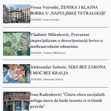
Vesna Vojvodić, ŽENSKA I KLASNA
BORBA U „NAPULJSKOJ TETRALOGIJI“
29.04.2020.
Vesna Vojvodić
Vladimir Milenković, Prećutani
imperijalizam: o dezorijentaciji levice u
međunarodnim odnosima
29.04.2020.
Vladimir Milenković
Aleksandar Subotić, SEKS BEZ ZAKONA
I MOĆ BEZ KRALJA
29.04.2020.
Aleksandar Subotić
Ivan Radenković: "Čitava sfera socijalnih
usluga mora da bude izuzeta iz tržišnih
pravila"