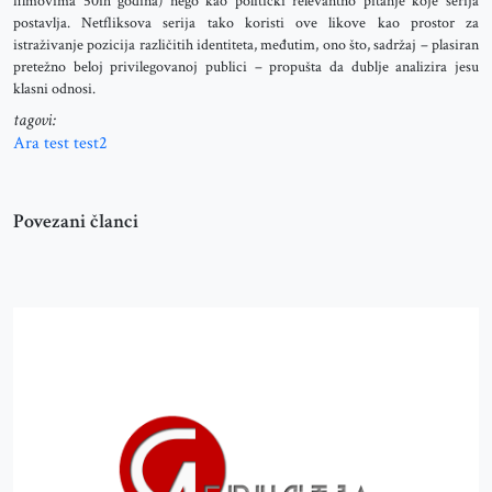
filmovima 50ih godina) nego kao politički relevantno pitanje koje serija
postavlja. Netfliksova serija tako koristi ove likove kao prostor za
istraživanje pozicija različitih identiteta, međutim, ono što, sadržaj – plasiran
pretežno beloj privilegovanoj publici – propušta da dublje analizira jesu
klasni odnosi.
tagovi:
Ara
test
test2
Povezani članci