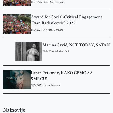
19.04.2026.
Kolektiv Gerusija
Award for Social-Critical Engagement
“Ivan Radenković” 2025
19.04.2026.
Kolektiv Gerusija
Marina Savić, NOT TODAY, SATAN
29.04.2020.
Marina Savić
Lazar Petković, KAKO ĆEMO SA
SMRĆU?
29.04.2020.
Lazar Petković
Najnovije