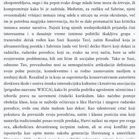
zloupotrebljava, nego i šta poput svake druge mlade žene mora da žrtvuje, ili
kompromituje kako bi je zadržala. Međutim, za razliku od Sabrine, njeni
ovozemaljski vršnjaci nemaju istog udela u uticaju na svoje okruženje, već
im je potrebna magijska intervencija, što bi se dalo protumačiti kao kritička
instanca unutar narativa. Najuži krug njenih srednjoškolskih prijatelja čini
interesantna i u današnje vreme iznimno politički škakljiva grupa –
transrodni dečak rođen kao Suzi (kasnije Teo), zatim Rosalind koja je
afroameričkog porekla i Sabrinin (sada već bivši) dečko Harvi koji dolazi iz
radničke, rudarske porodice, koji se, svako na svoj način, bore sa sebi
svojstvenim problemima, bili oni lične ili socijalne prirode. Tako se Suzi,
odnosno Teo, prevashodno nosi sa nemogućnošću artikulacije definisanja
svoje polne pozicije, konsekventno i sa rodno zasnovanim nasiljem u
srednjoj školi. Rozalind je ta koja se suprotstavlja konzervativnom autoritetu
direktora škole i osniva žensku intersekcijsku kulturnu i kreativnu asocijaciju
(prigodno nazvanu WICCA), kako bi pružila podršku ugroženim učenicima i
izborila prava na savremeni čitalački kurikulum. Iako načelno postoje
obeležja klase, koja se najbolje očitavaju u liku Harvija i njegove rudarske
porodice, ovde ona služe mahom kao dekor. Kao talentovani crtač koji
pokušava da prevaziđe svoju porodičnu, zatim i klasnu poziciju sina koji
nastavlja tradicionalni posao svojih predaka, Harvi nailazi na otpor pre svega
oca, alkoholičara devastiranog iscrpnim radom, ali se ovaj konflikt pre
ispostavlja kao opšte mesto sukoba generacija (forsiranog u američkim