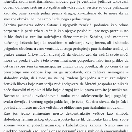
njuejdžerskom matrijarhalnom modelu gde je centralna jedinica takozvani
coven, odnosno sestrinstvo egalitarnih volšebnica, veštice su ovde prikazane
kao zle, pune zavisti jedna prema drugoj, krvožderne do te mere da za
svečane obroke jedu ne samo ljude, nego i jedne druge.
Sabrina posmatra odnos Satane i njegovih ženskih podanica kao odnos
perpetuacije patrijarhata, tačnije kao njegov posledicu, pre nego pretnju, što
je bio slučaj sa ranijim sadržajima slične tematike. Sabrina, uoči momenta
nečasnog krštenja koje će rezultirati u odricanju svog imena, ali i slobode,
prigodno obučena u crnu venčanicu, stoga preispituje patrijarhalne tradicije i
prakse unutar Crkve noći, shvatajući da ukoliko želi da zadrži svoje moći
mora da preda i dušu i telo svom mračnom gospodaru. Iako ima priliku da
ostvari svoju žensku emancipaciju unutar datog poretka, ali po cenu da ne
preispituje one odnose koji su ga uspostavili, ona zahteva nemoguće –
slobodnu volju, ali i moć, na šta joj Prudens (još jedna u nizu zanimljivih
ženskih likova koje nam serija nudi) odgovara da Mračni gospodar to nikada
neće dozvoliti ni njoj, niti bilo kojoj drugoj ženi, upravo zato što je muškarac.
Rastrzana između svakodnevnih muka rane adolescencije koji pogađaju
svaku devojku i večnog ognja pakla koji je čeka, Sabrina shvata da je čak i
povlašćeno mesto mračne volšebnice oblikovano patrijarhalnim modelom.
Kao još jedno eminentno mesto dekonstrukcije veštice kao simbola
slobodnog feminističkog otpora, ispostavlja se lik demonke Lilit, koji svoje
korene vuče iz judeohrišćanskog i kabalističkog kanona. Njeno ime se
direktno prevodi kao „noć“ i ona je personifikacija svih onih emocionalnih i