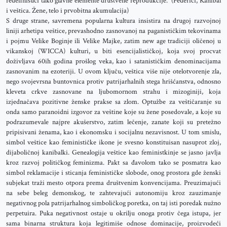
redefinišući tako glavne elemente društvene reprodukcije.“ (Federiči, Kanibal
i veštica. Žene, telo i prvobitna akumulacija)
S druge strane, savremena popularna kultura insistira na drugoj razvojnoj
liniji arhetipa veštice, prevashodno zasnovanoj na paganističkim tekovinama
i pojmu Velike Boginje ili Velike Majke, zatim new age tradiciji oličenoj u
vikanskoj (WICCA) kulturi, u biti esencijalističkoj, koja svoj procvat
doživljava 60ih godina prošlog veka, kao i satanističkim denominacijama
zasnovanim na ezoteriji. U ovom ključu, veštica više nije otelotvorenje zla,
nego svojevrsna buntovnica protiv patrijarhalnih stega hrišćanstva, odnosno
kleveta crkve zasnovane na ljubomornom strahu i mizoginiji, koja
izjednačava pozitivne ženske prakse sa zlom. Optužbe za veštičaranje su
onda samo paranoidni izgovor za veštine koje su žene posedovale, a koje su
podrazumevale najpre akušerstvo, zatim lečenje, zanate koji su pretežno
pripisivani ženama, kao i ekonomsku i socijalnu nezavisnost. U tom smislu,
simbol veštice kao feminističke ikone je svesno konstituisan nasuprot zloj,
dijaboličnoj kanibalki. Genealogija veštice kao feministkinje se jasno javlja
kroz razvoj političkog feminizma. Pakt sa đavolom tako se posmatra kao
simbol reklamacije i sticanja feminističke slobode, onog prostora gde ženski
subjekat traži mesto otpora prema društvenim konvencijama. Preuzimajući
na sebe beleg demonskog, te zahtevajući autonomiju kroz zauzimanje
negativnog pola patrijarhalnog simboličkog poretka, on taj isti poredak nužno
perpetuira. Puka negativnost ostaje u okrilju onoga protiv čega istupa, jer
sama binarna struktura koja legitimiše odnose dominacije, proizvodeći