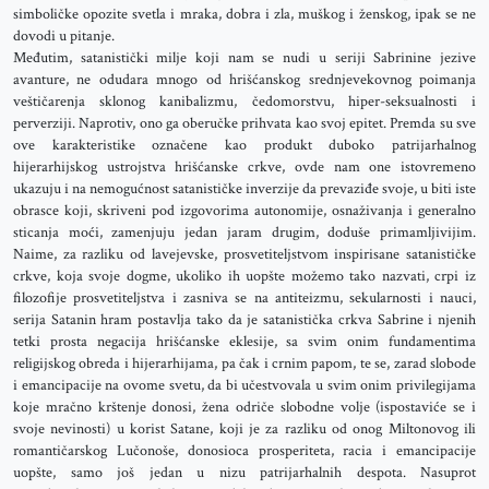
simboličke opozite svetla i mraka, dobra i zla, muškog i ženskog, ipak se ne
dovodi u pitanje.
Međutim, satanistički milje koji nam se nudi u seriji Sabrinine jezive
avanture, ne odudara mnogo od hrišćanskog srednjevekovnog poimanja
veštičarenja sklonog kanibalizmu, čedomorstvu, hiper-seksualnosti i
perverziji. Naprotiv, ono ga oberučke prihvata kao svoj epitet. Premda su sve
ove karakteristike označene kao produkt duboko patrijarhalnog
hijerarhijskog ustrojstva hrišćanske crkve, ovde nam one istovremeno
ukazuju i na nemogućnost satanističke inverzije da prevaziđe svoje, u biti iste
obrasce koji, skriveni pod izgovorima autonomije, osnaživanja i generalno
sticanja moći, zamenjuju jedan jaram drugim, doduše primamljivijim.
Naime, za razliku od lavejevske, prosvetiteljstvom inspirisane satanističke
crkve, koja svoje dogme, ukoliko ih uopšte možemo tako nazvati, crpi iz
filozofije prosvetiteljstva i zasniva se na antiteizmu, sekularnosti i nauci,
serija Satanin hram postavlja tako da je satanistička crkva Sabrine i njenih
tetki prosta negacija hrišćanske eklesije, sa svim onim fundamentima
religijskog obreda i hijerarhijama, pa čak i crnim papom, te se, zarad slobode
i emancipacije na ovome svetu, da bi učestvovala u svim onim privilegijama
koje mračno krštenje donosi, žena odriče slobodne volje (ispostaviće se i
svoje nevinosti) u korist Satane, koji je za razliku od onog Miltonovog ili
romantičarskog Lučonoše, donosioca prosperiteta, racia i emancipacije
uopšte, samo još jedan u nizu patrijarhalnih despota. Nasuprot