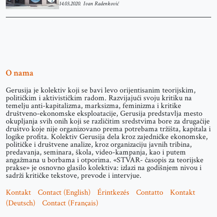
14.03.2020.
Ivan Radenković
O nama
Gerusija je kolektiv koji se bavi levo orijentisanim teorijskim,
političkim i aktivističkim radom. Razvijajući svoju kritiku na
temelju anti-kapitalizma, marksizma, feminizma i kritike
društveno-ekonomske eksploatacije, Gerusija predstavlja mesto
okupljanja svih onih koji se različitim sredstvima bore za drugačije
društvo koje nije organizovano prema potrebama tržišta, kapitala i
logike profita. Kolektiv Gerusija dela kroz zajedničke ekonomske,
političke i društvene analize, kroz organizaciju javnih tribina,
predavanja, seminara, škola, video-kampanja, kao i putem
angažmana u borbama i otporima. «STVAR- časopis za teorijske
prakse» je osnovno glasilo kolektiva: izlazi na godišnjem nivou i
sadrži kritičke tekstove, prevode i intervjue.
Kontakt
Contact (English)
Érintkezés
Contatto
Kontakt
(Deutsch)
Contact (Français)