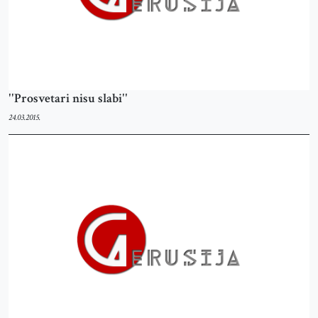
''Prosvetari nisu slabi''
24.03.2015.