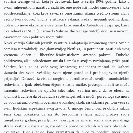
Sabrina teenage witch koja je debitovala kao tv serija 1996. godine. Iako u
svom inherentnom narativu različite, one nude isti model samosvesne i jake
adoslescentkinje, koja kroz savez sa onostranim silama „večito stremi zlu, a
večito tvori dobro.“ Slična je situacija i danas, kada u nepunih godinu dana,
dolazi do nove ekspanzije ove teme kroz remake Arđentove Suspirije, kao i
dva reboota iz 90ih (Charmed i Sabrina the teenage witch), doduše u novom,
osavremenjom i politizovanom ruhu.
Nova verzija Sabrinih jezivih avantura i adaptacija istoimenog stripa Archie
comicsa u produkciji sve glomaznijeg Netflixa, u potpunosti prati duh svog
vremena oličen u liberalno-feminističkom #metoo pokretu. Duboko
politizovna, ali u određenom smislu i smela u svojim tvrdnjama, priča prati
Sabrinu, koja će na veče svog šesnaestog rođendana morati da izabere
„između dva sveta: veštičjeg sveta njene porodice i profanog sveta njenih
prijatelja“. Dolazeći iz visoko rangirane porodice među svojim satanističkim
redovima, a ipak obeležena žigom smrtne majke, prestupom koji se među
mračnim redovima ne oprašta tako lako, Sabrina mora da se obeća na
lojalnost Luciferu da bi zadržala svoje natprirodne moći , pored toga što mora
da vodi računa o svojim ocenama u lokalnoj školi, raskidajući pri tom veze sa
svim ljudskim aspektima svog života. U mnogo čemu, ona je obična mlada
žena koja pokušava da na što bezbolniji i lepši način proživi svoje
tinejdžerske godine, prvu ljubav i nesuglasice sa vršnjacima, dok je s druge
strane veštica u nastajanju, naslednica porodice odanih satanista oličenih u
dve tetke Hilde i Zelde, koje razmatraju da li će za nedeljni ručak peći