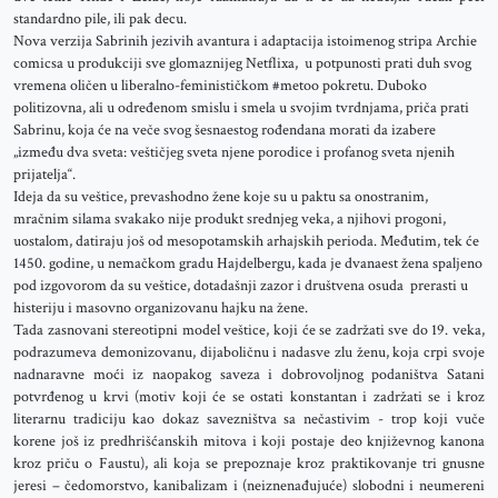
standardno pile, ili pak decu.
Nova verzija Sabrinih jezivih avantura i adaptacija istoimenog stripa Archie
comicsa u produkciji sve glomaznijeg Netflixa, u potpunosti prati duh svog
vremena oličen u liberalno-feminističkom #metoo pokretu. Duboko
politizovna, ali u određenom smislu i smela u svojim tvrdnjama, priča prati
Sabrinu, koja će na veče svog šesnaestog rođendana morati da izabere
„između dva sveta: veštičjeg sveta njene porodice i profanog sveta njenih
prijatelja“.
Ideja da su veštice, prevashodno žene koje su u paktu sa onostranim,
mračnim silama svakako nije produkt srednjeg veka, a njihovi progoni,
uostalom, datiraju još od mesopotamskih arhajskih perioda. Međutim, tek će
1450. godine, u nemačkom gradu Hajdelbergu, kada je dvanaest žena spaljeno
pod izgovorom da su veštice, dotadašnji zazor i društvena osuda prerasti u
histeriju i masovno organizovanu hajku na žene.
Tada zasnovani stereotipni model veštice, koji će se zadržati sve do 19. veka,
podrazumeva demonizovanu, dijaboličnu i nadasve zlu ženu, koja crpi svoje
nadnaravne moći iz naopakog saveza i dobrovoljnog podaništva Satani
potvrđenog u krvi (motiv koji će se ostati konstantan i zadržati se i kroz
literarnu tradiciju kao dokaz savezništva sa nečastivim - trop koji vuče
korene još iz predhrišćanskih mitova i koji postaje deo književnog kanona
kroz priču o Faustu), ali koja se prepoznaje kroz praktikovanje tri gnusne
jeresi – čedomorstvo, kanibalizam i (neiznenađujuće) slobodni i neumereni