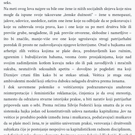
seks.
Na meti ovog lova najpre su bile one žene iz nižih socijalnih slojeva koje nisu
mogle da ispune svoje takozvane „ženske dužnosti“ – žene u menopauzi,
jalove, udovice, usedelice, zatim one žene koje su odbijale da se pokoravaju i
koje su zahtevala svoja prava, kao i one koje su po meri društva bile ili
previše grube, neuglađene, ili pak previše otvorene, slobodne i nametljive –
što bi značilo, manje-više sve one koje ugrožavaju strogi patrijarhalni
poredak ili prosto ne zadovoljavaju njegove kriterijume. Otud u bajkama oni
arhetipi zlih veštica kojima se plaše deca, predstavljenih kao ružnim,
zgurenim i bubuljičavim babama, veoma često prosjakinjama, koje nad
svojim zadimljenim kotlom kuvaju neko zlo ili pak zavodljivih i mračnih
sukuba, neutaživih seksualnih apetita – dovoljno je pogledati ma koji
Diznijev crtani film kako bi se stekao utisak. Veštica je stoga onaj
ambivalentni model koji otkriva duboku nelagodu društva prema ženama.
I dok savremene polemike o veštičarenju podrazumevaju anahrone
reinterpretacije i feminističke reklamacije, činjenica je da ovaj stereotip,
namesto da odražava stvarne istorijske prakse, u biti narativ koji patrijarhat
pripoveda sam o sebi. Prema rečima Silvije Federiči koja smatra da je ova
sistemska hajka jedan od konstitutivnih uslova nastanka kapitalizma „lov na
veštice je produbio podele između žena i muškaraca, podučavajući muškarce
da se plaše moći žena, te je uništio univerzum praksi, verovanja i društvenih
subjekata čije je postojanje nespojivo sa kapitalističkom radnom disciplinom,