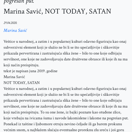
pogrešan put.
Marina Savić, NOT TODAY, SATAN
29.04.2020.
Marina Savić
Veštice u narodnoj, a zatim i u popularnoj kulturi odavno figuriraju kao onaj
subverzivni element koji je služio ne bi li se što upečatljivije i slikovitije
prikazala pervertirana i zastrašujuća slika žene – bilo to one koje odbijaju
servilnost, one koje ne zadovoljavaju date društvene obrasce ili koje ih na ma
koji način preispituju.
tekst je napisan juna 2019. godine
Marina Savić
NOT TODAY, SATAN
Veštice u narodnoj, a zatim i u popularnoj kulturi odavno figuriraju kao onaj
subverzivni element koji je služio ne bi li se što upečatljivije i slikovitije
prikazala pervertirana i zastrašujuća slika žene – bilo to one koje odbijaju
servilnost, one koje ne zadovoljavaju date društvene obrasce ili koje ih na ma
koji način preispituju. To su one žene, iz bajki poznate kao otuđene zlice,
koje vrebaju na ivicama šuma i navode lakomislene i lakome na pogrešan put.
Ponekad iz taštine i ljubomore otruju nevino čeljade ili ga barem prokunu
večnim snom, u najblažem slučaju eventualno proreknu zlu sreću i još goru