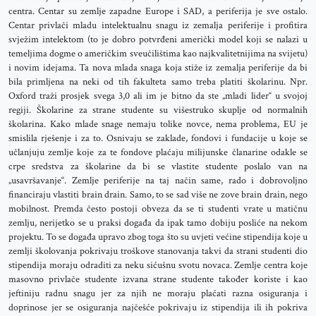
centra. Centar su zemlje zapadne Europe i SAD, a periferija je sve ostalo.
Centar privlači mladu intelektualnu snagu iz zemalja periferije i profitira
svježim intelektom (to je dobro potvrđeni američki model koji se nalazi u
temeljima dogme o američkim sveučilištima kao najkvalitetnijima na svijetu)
i novim idejama. Ta nova mlada snaga koja stiže iz zemalja periferije da bi
bila primljena na neki od tih fakulteta samo treba platiti školarinu. Npr.
Oxford traži prosjek svega 3,0 ali im je bitno da ste „mladi lider“ u svojoj
regiji. Školarine za strane studente su višestruko skuplje od normalnih
školarina. Kako mlade snage nemaju tolike novce, nema problema, EU je
smislila rješenje i za to. Osnivaju se zaklade, fondovi i fundacije u koje se
učlanjuju zemlje koje za te fondove plaćaju milijunske članarine odakle se
crpe sredstva za školarine da bi se vlastite studente poslalo van na
„usavršavanje“. Zemlje periferije na taj način same, rado i dobrovoljno
financiraju vlastiti brain drain. Samo, to se sad više ne zove brain drain, nego
mobilnost. Premda često postoji obveza da se ti studenti vrate u matičnu
zemlju, nerijetko se u praksi događa da ipak tamo dobiju posliće na nekom
projektu. To se događa upravo zbog toga što su uvjeti većine stipendija koje u
zemlji školovanja pokrivaju troškove stanovanja takvi da strani studenti dio
stipendija moraju odraditi za neku sićušnu svotu novaca. Zemlje centra koje
masovno privlače studente izvana strane studente također koriste i kao
jeftiniju radnu snagu jer za njih ne moraju plaćati razna osiguranja i
doprinose jer se osiguranja najčešće pokrivaju iz stipendija ili ih pokriva