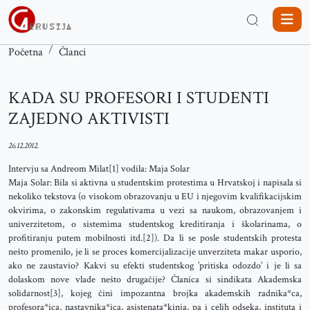
Početna
Članci
KADA SU PROFESORI I STUDENTI
ZAJEDNO AKTIVISTI
26.12.2012.
Intervju sa Andreom Milat[1] vodila: Maja Solar
Maja Solar: Bila si aktivna u studentskim protestima u Hrvatskoj i napisala si
nekoliko tekstova (o visokom obrazovanju u EU i njegovim kvalifikacijskim
okvirima, o zakonskim regulativama u vezi sa naukom, obrazovanjem i
univerzitetom, o sistemima studentskog kreditiranja i školarinama, o
profitiranju putem mobilnosti itd.[2]). Da li se posle studentskih protesta
nešto promenilo, je li se proces komercijalizacije unverziteta makar usporio,
ako ne zaustavio? Kakvi su efekti studentskog ’pritiska odozdo’ i je li sa
dolaskom nove vlade nešto drugačije? Članica si sindikata Akademska
solidarnost[3], kojeg čini impozantna brojka akademskih radnika*ca,
profesora*ica, nastavnika*ica, asistenata*kinja, pa i celih odseka, instituta i