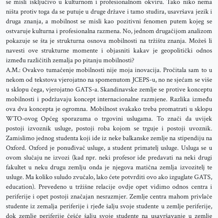
se misli isključivo u kulturnom i profesionalnom okviru. Tako niko nema
ništa protiv toga da se putuje u druge države i tamo studira, usavršava jezik i
druga znanja, a mobilnost se misli kao pozitivni fenomen putem kojeg se
ostvaruje kulturna i profesionalna razmena. No, jednom drugačijom analizom
pokazuje se šta je strukturna osnova mobilnosti na tržištu znanja. Možeš li
navesti ove strukturne momente i objasniti kakav je geopolitički odnos
između različitih zemalja po pitanju mobilnosti?
A.M.: Ovakvo tumačenje mobilnosti nije moja inovacija. Pročitala sam to u
nekom od tekstova vjerojatno na spomenutom JCEPS-u, no ne sjećam se više
u sklopu čega, vjerojatno GATS-a. Skandinavske zemlje se protive konceptu
mobilnosti i podržavaju koncept internacionalne razmjene. Razlika između
ova dva koncepta je ogromna. Mobilnost svakako treba promatrati u sklopu
WTO-ovog Općeg sporazuma o trgovini uslugama. To znači da uvijek
postoji izvoznik usluge, postoji roba kojom se trguje i postoji uvoznik.
Zamislimo jednog studenta koji ide iz neke balkanske zemlje na stipendiju na
Oxford. Oxford je ponuđivač usluge, a student primatelj usluge. Usluga se u
ovom slučaju ne izvozi (kad npr. neki profesor ide predavati na neki drugi
fakultet u neku drugu zemlju onda je njegova matična zemlja izvozitelj te
usluge. Ma koliko suludo zvučalo, lako ćete potvrditi ovo ako izguglate GATS,
education). Prevedeno u tržišne relacije ovdje opet vidimo odnos centra i
periferije i opet postoji značajan nesrazmjer. Zemlje centra mahom privlače
studente iz zemalja periferije i rjeđe šalju svoje studente u zemlje periferije,
dok zemlje periferije češće šalju svoje studente na usavršavanje u zemlje