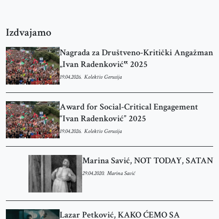
Izdvajamo
Nagrada za Društveno-Kritički Angažman
„Ivan Radenković‟ 2025
19.04.2026.
Kolektiv Gerusija
Award for Social-Critical Engagement
“Ivan Radenković” 2025
19.04.2026.
Kolektiv Gerusija
Marina Savić, NOT TODAY, SATAN
29.04.2020.
Marina Savić
Lazar Petković, KAKO ĆEMO SA