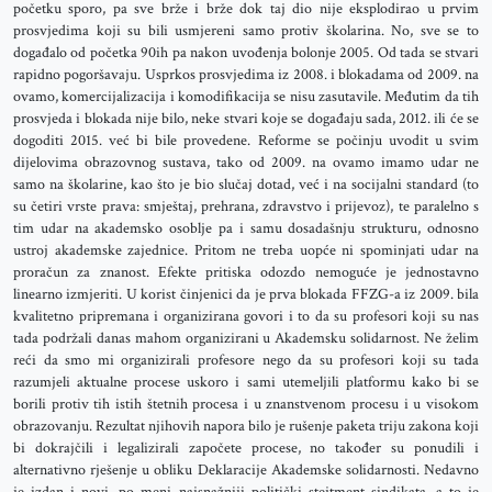
početku sporo, pa sve brže i brže dok taj dio nije eksplodirao u prvim
prosvjedima koji su bili usmjereni samo protiv školarina. No, sve se to
događalo od početka 90ih pa nakon uvođenja bolonje 2005. Od tada se stvari
rapidno pogoršavaju. Usprkos prosvjedima iz 2008. i blokadama od 2009. na
ovamo, komercijalizacija i komodifikacija se nisu zasutavile. Međutim da tih
prosvjeda i blokada nije bilo, neke stvari koje se događaju sada, 2012. ili će se
dogoditi 2015. već bi bile provedene. Reforme se počinju uvodit u svim
dijelovima obrazovnog sustava, tako od 2009. na ovamo imamo udar ne
samo na školarine, kao što je bio slučaj dotad, već i na socijalni standard (to
su četiri vrste prava: smještaj, prehrana, zdravstvo i prijevoz), te paralelno s
tim udar na akademsko osoblje pa i samu dosadašnju strukturu, odnosno
ustroj akademske zajednice. Pritom ne treba uopće ni spominjati udar na
proračun za znanost. Efekte pritiska odozdo nemoguće je jednostavno
linearno izmjeriti. U korist činjenici da je prva blokada FFZG-a iz 2009. bila
kvalitetno pripremana i organizirana govori i to da su profesori koji su nas
tada podržali danas mahom organizirani u Akademsku solidarnost. Ne želim
reći da smo mi organizirali profesore nego da su profesori koji su tada
razumjeli aktualne procese uskoro i sami utemeljili platformu kako bi se
borili protiv tih istih štetnih procesa i u znanstvenom procesu i u visokom
obrazovanju. Rezultat njihovih napora bilo je rušenje paketa triju zakona koji
bi dokrajčili i legalizirali započete procese, no također su ponudili i
alternativno rješenje u obliku Deklaracije Akademske solidarnosti. Nedavno