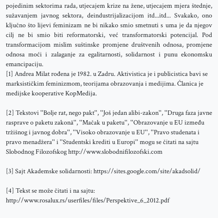
pojedinim sektorima rada, utjecajem krize na žene, utjecajem mjera štednje,
sužavanjem javnog sektora, deindustrijalizacijom itd...itd... Svakako, ono
ključno što lijevi feminizam ne bi nikako smio smetnuti s uma je da njegov
cilj ne bi smio biti reformatorski, već transformatorski potencijal. Pod
transformacijom mislim suštinske promjene društvenih odnosa, promjene
odnosa moći i zalaganje za egalitarnosti, solidarnost i punu ekonomsku
emancipaciju.
[1] Andrea Milat rođena je 1982. u Zadru. Aktivistica je i publicistica bavi se
marksističkim feminizmom, teorijama obrazovanja i medijima. Članica je
medijske kooperative KopMedija.
[2] Tekstovi ''Bolje rat, nego pakt'', ''Još jedan alibi-zakon'', ''Druga faza javne
rasprave o paketu zakonâ'', ''Mačak u paketu'', ''Obrazovanje u EU između
tržišnog i javnog dobra'', ''Visoko obrazovanje u EU'', ''Pravo studenata i
pravo menadžera'' i ''Studentski krediti u Europi'' mogu se čitati na sajtu
Slobodnog Filozofskog http://www.slobodnifilozofski.com
[3] Sajt Akademske solidarnosti: https://sites.google.com/site/akadsolid/
[4] Tekst se može čitati i na sajtu:
http://www.rosalux.rs/userfiles/files/Perspektive_6_2012.pdf