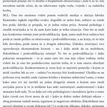
postavljalo pitanje što vi mislite o besplatnom obrazovanju i jeste li za to. Ista
navedena načela očito, da ne otkrivamo toplu vodu, vrijede i za radničku
borbu.
M.S.: Ono što možemo videti putem vodećih medija o slučaju fabrike
Kamensko izgleda otprilike ovako: dogodilo se nešto loše, radnice su ostale
bez posla, fabrika je propala, to je jedna tužna priča. Arsenal psihologa i
ostalih stručnjaka je tu da nam kaže kako je teška situacija. Ono što se nudi
kao konkretno rešenje jeste prekvalifikacija. Ipak, samo mali broj radnica bez
posla je imalo priliku za obučavanja i prekvalifikovanje, a na kraju, ni to nije
bilo dovoljno, posla nema ni u drugim sektorima. Dakako, stručnjaci ovo
opravdavaju ekonomskom krizom – no i dalje misle da su mobilnost,
fleksibilnost i prekvalifikacija rešenje! To što se prekvalifikacija i dalje
pokazuje neuspešnom – to je samo zato što ona nije ciljno vođena: treba
videti šta je ono što poslodavcima najviše treba, te u tom smeru obavljati
prekvalifikacije. Konkurentnost je izraz koji se najčešće ponavlja i kojim se
misli čarobni lek za sve – radnici*ce moraju biti konkurentni! Ukoliko se ne
prihvata ovaj model, onda čujemo kritiku o lenjima radnicima*cama, o tome
kako smo svi mi navikli na jedan drugačiji sistem u kojem smo imali
socijalna prava (a to je mišljeno kao neki zastrašujući anahronizam) i kako
nemamo kult rada. To se dalje još više psihologizira i moralizira (priče o tome
kako čovek ceo život mora da uči i kako je dobro stalno dobijati otkaze –
zbog promene radnih mesta; sigurnost je negativno obeležje, fleksibilnost ima
najveći dignitet u ovom diskursu itd.) I u ovakvim slikama, dakako, najmanje