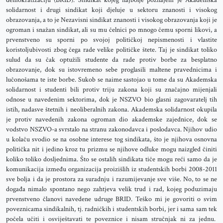
demokratizaciju (BRID). Sindikat kojeg najbolje poznajem je Akademska
solidarnost i drugi sindikat koji djeluje u sektoru znanosti i visokog
obrazovanja, a to je Nezavisni sindikat znanosti i visokog obrazovanja koji je
ogroman i snažan sindikat, ali su mu čelnici po mnogo čemu sporni likovi, a
prvenstveno su sporni po svojoj političkoj nepismenosti i vlastite
koristoljubivosti zbog čega rade velike političke štete. Taj je sindikat toliko
sulud da su čak optužili studente da rade protiv borbe za besplatno
obrazovanje, dok su istovremeno sebe proglasili maltene pravednicima i
lučonošama te iste borbe. Sukob se naime sastojao u tome da su Akademska
solidarnost i studenti bili protiv triju zakona koji su značajno mijenjali
odnose u navedenim sektorima, dok je NSZVO bio glasni zagovaratelj tih
istih, nadasve štetnih i neoliberalnih zakona. Akademska solidarnost okupila
je protiv navedenih zakona ogroman dio akademske zajednice, dok se
vodstvo NSZVO-a svrstalo na stranu zakonodavca i poslodavca. Njihov udio
u kolaču svodio se na osobne interese tog sindikata, što je njihova osnovna
politička nit i jedino kroz tu prizmu se njihove odluke mogu naizgled činiti
koliko toliko dosljednima. Što se ostalih sindikata tiče mogu reći samo da je
komunikacija između organizacija proizišlih iz studentskih borbi 2008-2011
sve bolja i da je prostora za suradnju i razumijevanje sve više. No, to se ne
događa nimalo spontano nego zahtjeva velik trud i rad, kojeg poduzimaju
prvenstveno članovi navedene udruge BRID. Teško mi je govoriti o svim
poveznicama sindikalnih, tj. radničkih i studentskih borbi, jer i sama sam tek
počela učiti i osviještavati te poveznice i nisam stručnjak ni za jednu.