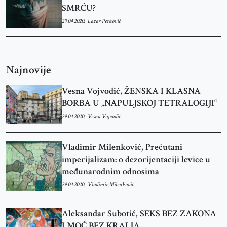
SMRĆU?
29.04.2020.
Lazar Petković
Najnovije
Vesna Vojvodić, ŽENSKA I KLASNA
BORBA U „NAPULJSKOJ TETRALOGIJI“
29.04.2020.
Vesna Vojvodić
Vladimir Milenković, Prećutani
imperijalizam: o dezorijentaciji levice u
međunarodnim odnosima
29.04.2020.
Vladimir Milenković
Aleksandar Subotić, SEKS BEZ ZAKONA
I MOĆ BEZ KRALJA