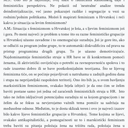
M.S.: Ono što je najbitnije, tvoj tekst o radnicama Kamenskog daje i
feminističku perspektivu. Ne polaziš od ’neutralne’ analize trenda
deindistrijalizacije, već jasno pokazuješ razlike i segregacije u vezi sa
rodnim/polnim politikama. Možeš li mapirati feminizam u Hrvatskoj i reći
kakva je situacija sa levim feminizmom?
A.M.: Situacija s feminizmom u Hrvatskoj je loša, a s ljevim feminizmom još
i gora. Po meni najveći je problem u tome što su razne feminističke grupacije
u Hrvatskoj užasno zavađene i to onemogućuje suradnju. Još je gore što, ako
se odlučiš za program jedne grupe, to te automatski diskvalificira od prava na
pristup programima drugih grupa. To je užasno demotivirajuće.
Najdominantnije feminističke struje u HR bave se ili konkretnom pomoći
ženama, ili aktivistički osviješćuju o potrebi za ravnopravnošću spolova i to
rade izuzetno dobro ili se bave postkolonijalnim teorijama. Što se lijevog
feminizma tiče, on se počinje pojavljivati u natruhama u zadnjih godinu dana
i stupa na neprijateljski raspoložen teritorij. Ono što bih ja, u svom bavljenju
marksističkim feminizmom, svakako htjela izbjeći je da ono čim se želim
baviti postane samo još jedna od zaraćenih feminističkih struja u HR. Isto
tako ne želim isključivati potencijalnu suradnju ni sa kojom grupacijom i ne
želim da se fokus sa nevjerojatno važnih tema pomiče sa sadržaja na
međusobne odnose. Međutim, to je dosta sklizak teren i ovo je najveći izazov
bilo kakve lijeve feminističke grupacije u Hrvatskoj. Teme kojima se lijevi,
svakako antikapitalistički, a pomogućnosti uz to i marskistički feminizam
treba baviti su pitanja položaja žena na tržištu rada, položaja žena u