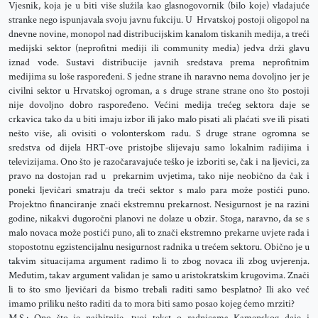
Vjesnik, koja je u biti više služila kao glasnogovornik (bilo koje) vladajuće
stranke nego ispunjavala svoju javnu fukciju. U Hrvatskoj postoji oligopol na
dnevne novine, monopol nad distribucijskim kanalom tiskanih medija, a treći
medijski sektor (neprofitni mediji ili community media) jedva drži glavu
iznad vode. Sustavi distribucije javnih sredstava prema neprofitnim
medijima su loše raspoređeni. S jedne strane ih naravno nema dovoljno jer je
civilni sektor u Hrvatskoj ogroman, a s druge strane strane ono što postoji
nije dovoljno dobro raspoređeno. Većini medija trećeg sektora daje se
crkavica tako da u biti imaju izbor ili jako malo pisati ali plaćati sve ili pisati
nešto više, ali ovisiti o volonterskom radu. S druge strane ogromna se
sredstva od dijela HRT-ove pristojbe slijevaju samo lokalnim radijima i
televizijama. Ono što je razočaravajuće teško je izboriti se, čak i na ljevici, za
pravo na dostojan rad u prekarnim uvjetima, tako nije neobično da čak i
poneki ljevičari smatraju da treći sektor s malo para može postići puno.
Projektno financiranje znači ekstremnu prekarnost. Nesigurnost je na razini
godine, nikakvi dugoročni planovi ne dolaze u obzir. Stoga, naravno, da se s
malo novaca može postići puno, ali to znači ekstremno prekarne uvjete rada i
stopostotnu egzistencijalnu nesigurnost radnika u trećem sektoru. Obično je u
takvim situacijama argument radimo li to zbog novaca ili zbog uvjerenja.
Međutim, takav argument validan je samo u aristokratskim krugovima. Znači
li to što smo ljevičari da bismo trebali raditi samo besplatno? Ili ako već
imamo priliku nešto raditi da to mora biti samo posao kojeg ćemo mrziti?