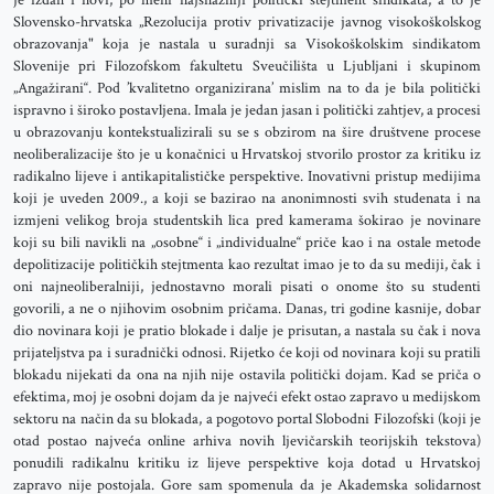
je izdan i novi, po meni najsnažniji politički stejtment sindikata, a to je
Slovensko-hrvatska „Rezolucija protiv privatizacije javnog visokoškolskog
obrazovanja" koja je nastala u suradnji sa Visokoškolskim sindikatom
Slovenije pri Filozofskom fakultetu Sveučilišta u Ljubljani i skupinom
„Angažirani“. Pod ’kvalitetno organizirana’ mislim na to da je bila politički
ispravno i široko postavljena. Imala je jedan jasan i politički zahtjev, a procesi
u obrazovanju kontekstualizirali su se s obzirom na šire društvene procese
neoliberalizacije što je u konačnici u Hrvatskoj stvorilo prostor za kritiku iz
radikalno lijeve i antikapitalističke perspektive. Inovativni pristup medijima
koji je uveden 2009., a koji se bazirao na anonimnosti svih studenata i na
izmjeni velikog broja studentskih lica pred kamerama šokirao je novinare
koji su bili navikli na „osobne“ i „individualne“ priče kao i na ostale metode
depolitizacije političkih stejtmenta kao rezultat imao je to da su mediji, čak i
oni najneoliberalniji, jednostavno morali pisati o onome što su studenti
govorili, a ne o njihovim osobnim pričama. Danas, tri godine kasnije, dobar
dio novinara koji je pratio blokade i dalje je prisutan, a nastala su čak i nova
prijateljstva pa i suradnički odnosi. Rijetko će koji od novinara koji su pratili
blokadu nijekati da ona na njih nije ostavila politički dojam. Kad se priča o
efektima, moj je osobni dojam da je najveći efekt ostao zapravo u medijskom
sektoru na način da su blokada, a pogotovo portal Slobodni Filozofski (koji je
otad postao najveća online arhiva novih ljevičarskih teorijskih tekstova)
ponudili radikalnu kritiku iz lijeve perspektive koja dotad u Hrvatskoj
zapravo nije postojala. Gore sam spomenula da je Akademska solidarnost