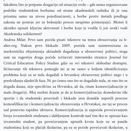
fakulteta (što je potpuno drugačije od situacije ovde – gde nema organizovane
podrške studentskim borbama od strane akademskih radnika ili je ona
prisutna samo na nivou pojedinačnosti, a borbe protiv štetnih predloga
zakona ne postoje jer se bolonjski proces neupitno primenjuje). Možeš li
ukratko opisati ključne aktivnosti i borbe koje je vodila (i još uvek) vodi
Akademska solidarnost?
Andrea Milat: Prvo sam počela pisati tekstove na temu obrazovanja za h-
alter.org. Nakon prve blokade 2009. postala sam zainteresirana za
marksistička objašnjenja aktualnih događanja u obrazovnoj politici, stoga
sam na sugestiju druga počela isčitavati internetske stranice Journal for
Critical Education Policy Studies gdje su svi tekstovi slobodno dostupni.
Iščitavanje tih tekstova pomoglo mi je ne samo u boljem identificiranju
problema koji su se tada događali u hrvatskoj obrazovnoj politici nego i u
predviđanju sljedećih faza. Ni po čemu ono što se događalo tada, ni ono što se
događa danas, nije specifično za Hrvatsku, ali da, ritam komercijalizacije je
malo drugačiji. Moj osobni dojam je da je komercijalizacija donedavno išla
sporije i da studentski prosvjedi i blokade jesu donekle usporili procese
komodifikacije i komercijalizacije obrazovanja u Hrvatskoj, no taj se proces
sad ponovno rapidno ubrzava. Komercijalizacija je započela povećavanjem
broja izvanrednih studenata i slabljenjem kontrole nad tim tko se upisuje kao
izvanredni student, pa povećavanjem upisnih kvota koje su se punile
studentima koji su plaćali školarine, pa su se počele povećavati školarine, u