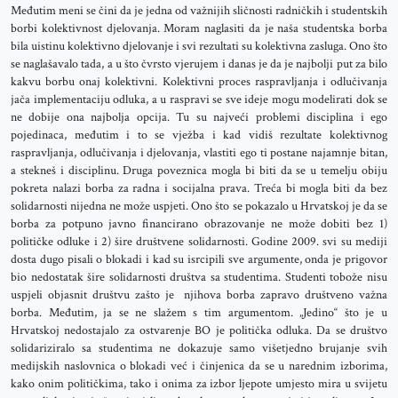
Međutim meni se čini da je jedna od važnijih sličnosti radničkih i studentskih
borbi kolektivnost djelovanja. Moram naglasiti da je naša studentska borba
bila uistinu kolektivno djelovanje i svi rezultati su kolektivna zasluga. Ono što
se naglašavalo tada, a u što čvrsto vjerujem i danas je da je najbolji put za bilo
kakvu borbu onaj kolektivni. Kolektivni proces raspravljanja i odlučivanja
jača implementaciju odluka, a u raspravi se sve ideje mogu modelirati dok se
ne dobije ona najbolja opcija. Tu su najveći problemi disciplina i ego
pojedinaca, međutim i to se vježba i kad vidiš rezultate kolektivnog
raspravljanja, odlučivanja i djelovanja, vlastiti ego ti postane najamnje bitan,
a stekneš i disciplinu. Druga poveznica mogla bi biti da se u temelju obiju
pokreta nalazi borba za radna i socijalna prava. Treća bi mogla biti da bez
solidarnosti nijedna ne može uspjeti. Ono što se pokazalo u Hrvatskoj je da se
borba za potpuno javno financirano obrazovanje ne može dobiti bez 1)
političke odluke i 2) šire društvene solidarnosti. Godine 2009. svi su mediji
dosta dugo pisali o blokadi i kad su isrcipili sve argumente, onda je prigovor
bio nedostatak šire solidarnosti društva sa studentima. Studenti tobože nisu
uspjeli objasnit društvu zašto je njihova borba zapravo društveno važna
borba. Međutim, ja se ne slažem s tim argumentom. „Jedino“ što je u
Hrvatskoj nedostajalo za ostvarenje BO je politička odluka. Da se društvo
solidariziralo sa studentima ne dokazuje samo višetjedno brujanje svih
medijskih naslovnica o blokadi već i činjenica da se u narednim izborima,
kako onim političkima, tako i onima za izbor ljepote umjesto mira u svijetu