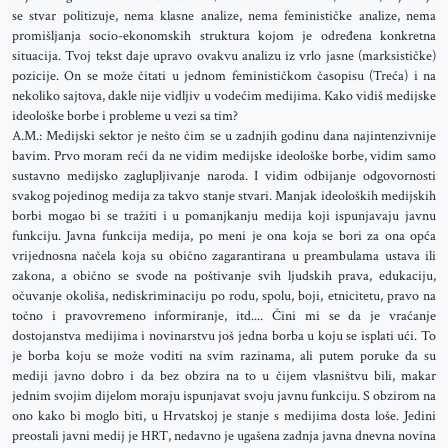
se stvar politizuje, nema klasne analize, nema feminističke analize, nema
promišljanja socio-ekonomskih struktura kojom je određena konkretna
situacija. Tvoj tekst daje upravo ovakvu analizu iz vrlo jasne (marksističke)
pozicije. On se može čitati u jednom feminističkom časopisu (Treća) i na
nekoliko sajtova, dakle nije vidljiv u vodećim medijima. Kako vidiš medijske
ideološke borbe i probleme u vezi sa tim?
A.M.: Medijski sektor je nešto čim se u zadnjih godinu dana najintenzivnije
bavim. Prvo moram reći da ne vidim medijske ideološke borbe, vidim samo
sustavno medijsko zaglupljivanje naroda. I vidim odbijanje odgovornosti
svakog pojedinog medija za takvo stanje stvari. Manjak ideoloških medijskih
borbi mogao bi se tražiti i u pomanjkanju medija koji ispunjavaju javnu
funkciju. Javna funkcija medija, po meni je ona koja se bori za ona opća
vrijednosna načela koja su obično zagarantirana u preambulama ustava ili
zakona, a obično se svode na poštivanje svih ljudskih prava, edukaciju,
očuvanje okoliša, nediskriminaciju po rodu, spolu, boji, etnicitetu, pravo na
točno i pravovremeno informiranje, itd.... Čini mi se da je vraćanje
dostojanstva medijima i novinarstvu još jedna borba u koju se isplati ući. To
je borba koju se može voditi na svim razinama, ali putem poruke da su
mediji javno dobro i da bez obzira na to u čijem vlasništvu bili, makar
jednim svojim dijelom moraju ispunjavat svoju javnu funkciju. S obzirom na
ono kako bi moglo biti, u Hrvatskoj je stanje s medijima dosta loše. Jedini
preostali javni medij je HRT, nedavno je ugašena zadnja javna dnevna novina