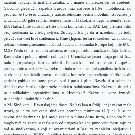
matični fakultet ili matična zemlja, a i manje ih plaćaju jer su studenti.
Globalno gledajući, zapadna Europa ima najveće tržište mobilnosti, no
problem je što je to unutarnje tržište, odnosno većina mobilnih studenata je
iz zemalja EU gdje se primijenjuje nešto niža školarina nego na zemlje izvan
EU. Najsnažnije vanjsko tržište u tom kontekstu ima SAD koji privlači velik
broj studenata iz cijelog svijeta. Strategija EU je da u narednom periodu
privuče što veći broj studenata iz Kine i Japana jer su to studenti tz. vanjskog
tržišta s većom platežnom moći od studenata iz ostatka Europe koji nije EU.
M.S.: Pisala si i o realnom sektoru, te dala podrobnu analizu slučaja fabrike
Kamensko i pobune njenih radnica.[4] U analizi se jasno mogu pratiti faze
rada i propadanja fabrike tekstila Kamensko – od osnivanja i uspešne
proizvodnje u socijalizmu, preko perioda tranzicije i dokapitalizacije fabrike,
te ukidanja socijalnih prava i radničke kontrole i upravljanja fabrikom, do
perioda gubitka ne samo prava, već i posla i plata. Navela si u tekstu da
sindikat ove fabrike nije pružio podršku radnicama*ima. Kakva je situacija
sa sindikalnim organiziranjima u Hrvatskoj? Kakve su veze između
studentskih i radničkih borbi?
A.M.: Sindikata u Hrvatskoj ima dosta. Ne baš kao u Srbiji jer je zakon malo
stroži, pa je za osnivanje sindikata potrebno minimum 19 ljudi. Ja se ne
bavim sindikatima pa je i moje znanje o njima dosta šturo, a ono što bi se
moglo reći da znam saznala sam od drugova koji se puno više fokusiraju na
rad sa sindikatima, a koji su organiziriani u Bazu za radničku inicijativu i