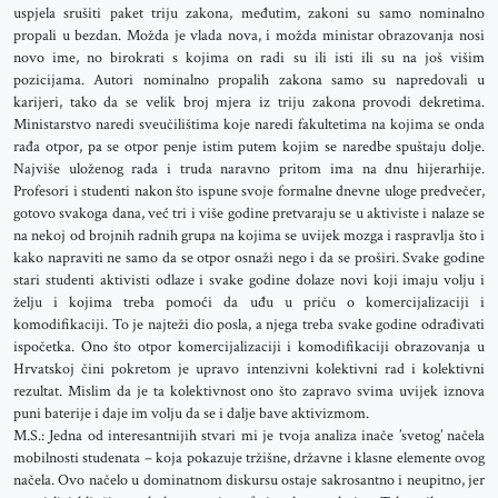
uspjela srušiti paket triju zakona, međutim, zakoni su samo nominalno
propali u bezdan. Možda je vlada nova, i možda ministar obrazovanja nosi
novo ime, no birokrati s kojima on radi su ili isti ili su na još višim
pozicijama. Autori nominalno propalih zakona samo su napredovali u
karijeri, tako da se velik broj mjera iz triju zakona provodi dekretima.
Ministarstvo naredi sveučilištima koje naredi fakultetima na kojima se onda
rađa otpor, pa se otpor penje istim putem kojim se naredbe spuštaju dolje.
Najviše uloženog rada i truda naravno pritom ima na dnu hijerarhije.
Profesori i studenti nakon što ispune svoje formalne dnevne uloge predvečer,
gotovo svakoga dana, već tri i više godine pretvaraju se u aktiviste i nalaze se
na nekoj od brojnih radnih grupa na kojima se uvijek mozga i raspravlja što i
kako napraviti ne samo da se otpor osnaži nego i da se proširi. Svake godine
stari studenti aktivisti odlaze i svake godine dolaze novi koji imaju volju i
želju i kojima treba pomoći da uđu u priču o komercijalizaciji i
komodifikaciji. To je najteži dio posla, a njega treba svake godine odrađivati
ispočetka. Ono što otpor komercijalizaciji i komodifikaciji obrazovanja u
Hrvatskoj čini pokretom je upravo intenzivni kolektivni rad i kolektivni
rezultat. Mislim da je ta kolektivnost ono što zapravo svima uvijek iznova
puni baterije i daje im volju da se i dalje bave aktivizmom.
M.S.: Jedna od interesantnijih stvari mi je tvoja analiza inače ’svetog’ načela
mobilnosti studenata – koja pokazuje tržišne, državne i klasne elemente ovog
načela. Ovo načelo u dominatnom diskursu ostaje sakrosantno i neupitno, jer