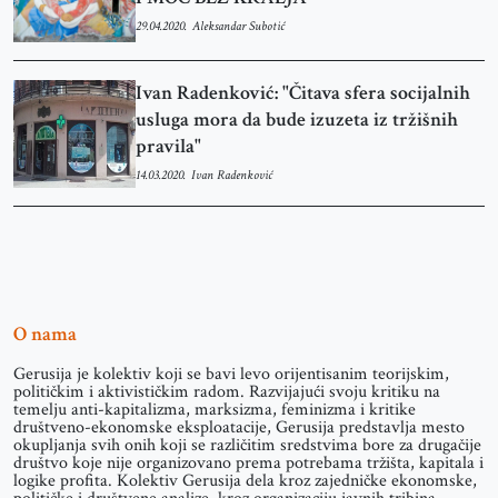
29.04.2020.
Aleksandar Subotić
Ivan Radenković: "Čitava sfera socijalnih
usluga mora da bude izuzeta iz tržišnih
pravila"
14.03.2020.
Ivan Radenković
O nama
Gerusija je kolektiv koji se bavi levo orijentisanim teorijskim,
političkim i aktivističkim radom. Razvijajući svoju kritiku na
temelju anti-kapitalizma, marksizma, feminizma i kritike
društveno-ekonomske eksploatacije, Gerusija predstavlja mesto
okupljanja svih onih koji se različitim sredstvima bore za drugačije
društvo koje nije organizovano prema potrebama tržišta, kapitala i
logike profita. Kolektiv Gerusija dela kroz zajedničke ekonomske,