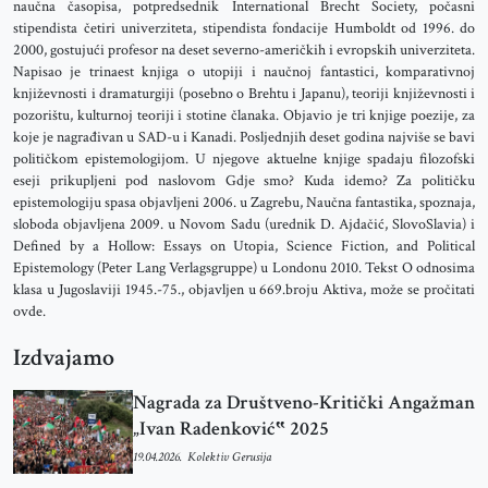
naučna časopisa, potpredsednik International Brecht Society, počasni
stipendista četiri univerziteta, stipendista fondacije Humboldt od 1996. do
2000, gostujući profesor na deset severno-američkih i evropskih univerziteta.
Napisao je trinaest knjiga o utopiji i naučnoj fantastici, komparativnoj
književnosti i dramaturgiji (posebno o Brehtu i Japanu), teoriji književnosti i
pozorištu, kulturnoj teoriji i stotine članaka. Objavio je tri knjige poezije, za
koje je nagrađivan u SAD-u i Kanadi. Posljednjih deset godina najviše se bavi
političkom epistemologijom. U njegove aktuelne knjige spadaju filozofski
eseji prikupljeni pod naslovom Gdje smo? Kuda idemo? Za političku
epistemologiju spasa objavljeni 2006. u Zagrebu, Naučna fantastika, spoznaja,
sloboda objavljena 2009. u Novom Sadu (urednik D. Ajdačić, SlovoSlavia) i
Defined by a Hollow: Essays on Utopia, Science Fiction, and Political
Epistemology (Peter Lang Verlagsgruppe) u Londonu 2010. Tekst O odnosima
klasa u Jugoslaviji 1945.-75., objavljen u 669.broju Aktiva, može se pročitati
ovde.
Izdvajamo
Nagrada za Društveno-Kritički Angažman
„Ivan Radenković‟ 2025
19.04.2026.
Kolektiv Gerusija