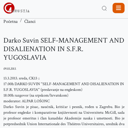
Početna
Članci
Darko Suvin SELF-MANAGEMENT AND
DISALIENATION IN S.F.R.
YUGOSLAVIA
09.03.2013.
13.3.2013. sreda, CK13 ::
17.00h DARKO SUVIN ''SELF-MANAGEMENT AND DISALIENATION IN
S.F.R. YUGOSLAVIA'' (predavanje na engleskom)
18.00h razgovor (na srpskom/hrvatskom)
moderator: ALPAR LOŠONC
Darko Suvin je pisac, naučnik, kritičar i pesnik, rođen u Zagrebu. Bio je
profesor engleske i komparativne književnosti na Univerzitetu McGill, sada
je profesor emeritus i član kanadske Akademije nauka i umetnosti. Bio je
potpredsednik Union Internationale des Théâtres Universitaires, urednik dva