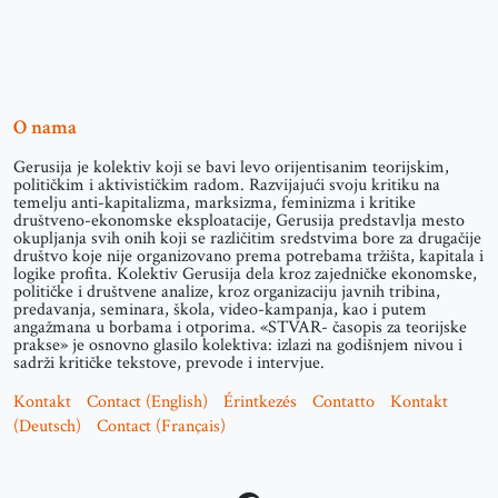
O nama
Gerusija je kolektiv koji se bavi levo orijentisanim teorijskim,
političkim i aktivističkim radom. Razvijajući svoju kritiku na
temelju anti-kapitalizma, marksizma, feminizma i kritike
društveno-ekonomske eksploatacije, Gerusija predstavlja mesto
okupljanja svih onih koji se različitim sredstvima bore za drugačije
društvo koje nije organizovano prema potrebama tržišta, kapitala i
logike profita. Kolektiv Gerusija dela kroz zajedničke ekonomske,
političke i društvene analize, kroz organizaciju javnih tribina,
predavanja, seminara, škola, video-kampanja, kao i putem
angažmana u borbama i otporima. «STVAR- časopis za teorijske
prakse» je osnovno glasilo kolektiva: izlazi na godišnjem nivou i
sadrži kritičke tekstove, prevode i intervjue.
Kontakt
Contact (English)
Érintkezés
Contatto
Kontakt
(Deutsch)
Contact (Français)