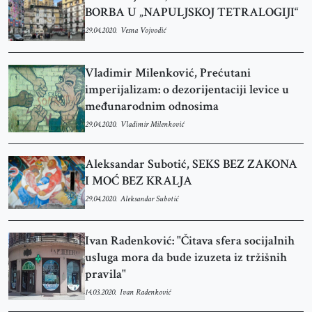
BORBA U „NAPULJSKOJ TETRALOGIJI“
29.04.2020.
Vesna Vojvodić
Vladimir Milenković, Prećutani
imperijalizam: o dezorijentaciji levice u
međunarodnim odnosima
29.04.2020.
Vladimir Milenković
Aleksandar Subotić, SEKS BEZ ZAKONA
I MOĆ BEZ KRALJA
29.04.2020.
Aleksandar Subotić
Ivan Radenković: "Čitava sfera socijalnih
usluga mora da bude izuzeta iz tržišnih
pravila"
14.03.2020.
Ivan Radenković